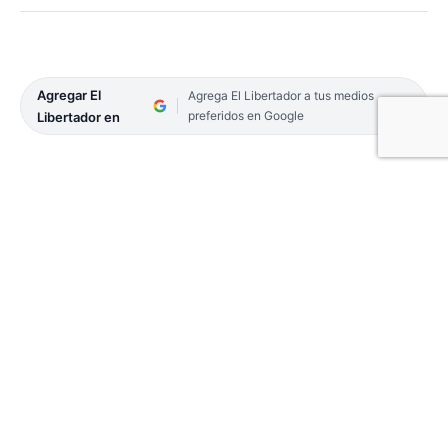
Agregar El
Agrega El Libertador a tus medios
preferidos en Google
Libertador en
El siniestro ocurrió en la transitada intersección
de las avenidas Ferré y Artigas. Fue el tercer
choque de motos en lo que va de la jornada,
elevando a cuatro la cifra de heridos en la capital
provincial.