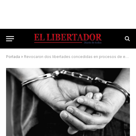
Portada
»
Revocaron dos libertades concedidas en procesos de extradición