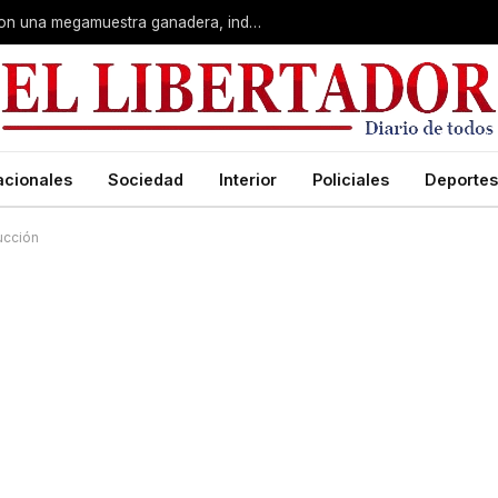
Corrientes: La Rural celebra 90 años con una megamuestra ganadera, industrial y artística
acionales
Sociedad
Interior
Policiales
Deportes
ucción