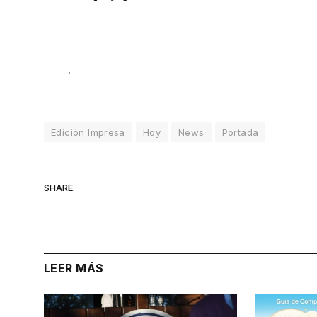
.
Edición Impresa
Hoy
News
Portada
SHARE.
LEER MÁS