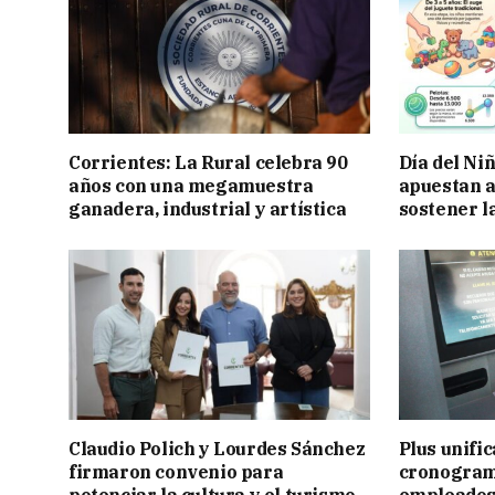
Corrientes: La Rural celebra 90
Día del Ni
años con una megamuestra
apuestan a
ganadera, industrial y artística
sostener l
Claudio Polich y Lourdes Sánchez
Plus unific
firmaron convenio para
cronogram
potenciar la cultura y el turismo
empleados