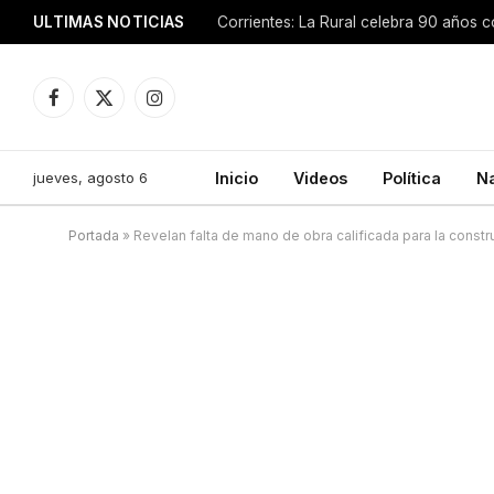
ULTIMAS NOTICIAS
Facebook
X
Instagram
(Twitter)
jueves, agosto 6
Inicio
Videos
Política
N
Portada
»
Revelan falta de mano de obra calificada para la constr