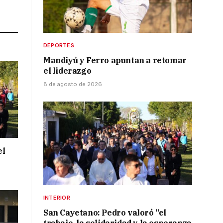
Link
DEPORTES
Mandiyú y Ferro apuntan a retomar
el liderazgo
8 de agosto de 2026
el
INTERIOR
San Cayetano: Pedro valoró “el