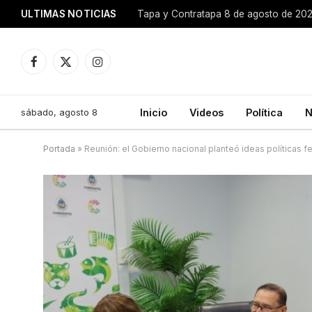
ULTIMAS NOTICIAS
Tapa y Contratapa 8 de agosto de 20
Facebook
X
Instagram
(Twitter)
sábado, agosto 8
Inicio
Videos
Política
N
Portada
»
Reunión: el Gobierno nacional planteó ideas políticas f