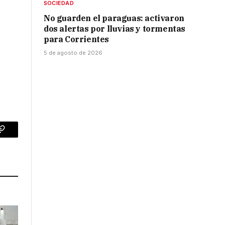
SOCIEDAD
No guarden el paraguas: activaron
dos alertas por lluvias y tormentas
para Corrientes
.
5 de agosto de 2026
p
Copy
Link