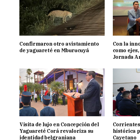
Confirmaron otro avistamiento
Con la inn
de yaguareté en Mburucuyá
como ejes, 
Jornada Ar
Visita de lujo en Concepción del
Corrientes
Yaguareté Corá revaloriza su
histórica 
identidad belgraniana
Cayetano