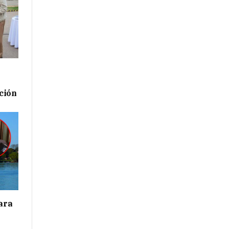
ación
para