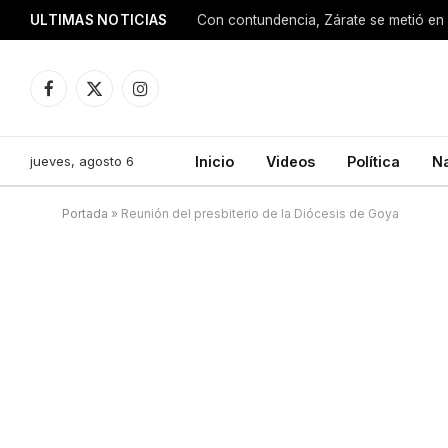
ULTIMAS NOTICIAS
Con contundencia, Zárate se metió en 
Facebook
X
Instagram
(Twitter)
jueves, agosto 6
Inicio
Videos
Política
N
Portada
»
Reunión del presbiterio de la Diócesis de Goya