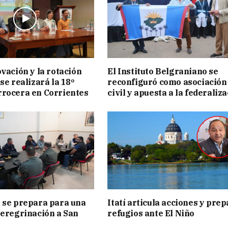
ovación y la rotación
El Instituto Belgraniano se
se realizará la 18º
reconfiguró como asociación
rocera en Corrientes
civil y apuesta a la federaliz
 se prepara para una
Itatí articula acciones y pre
peregrinación a San
refugios ante El Niño