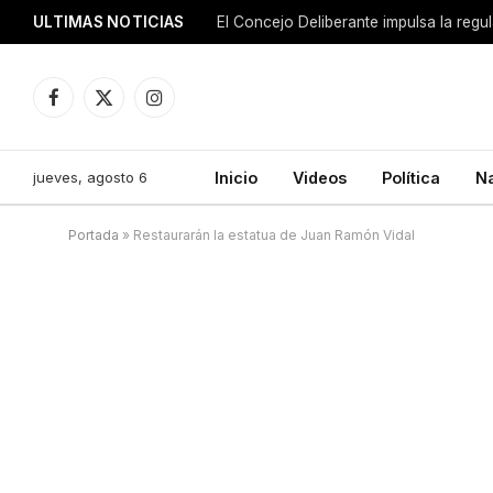
ULTIMAS NOTICIAS
El Concejo Deliberante impulsa la regu
Facebook
X
Instagram
(Twitter)
jueves, agosto 6
Inicio
Videos
Política
N
Portada
»
Restaurarán la estatua de Juan Ramón Vidal