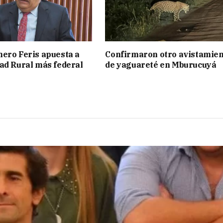
ero Feris apuesta a
Confirmaron otro avistamie
ad Rural más federal
de yaguareté en Mburucuyá