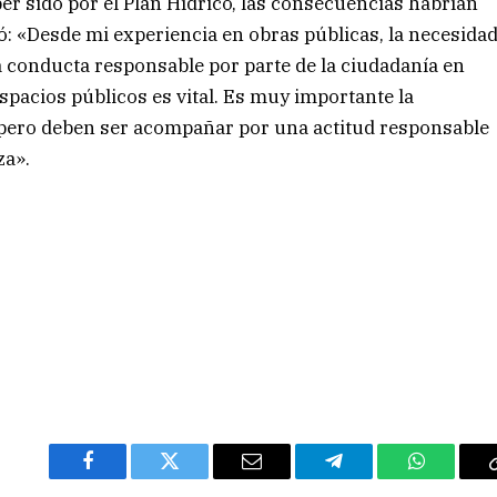
er sido por el Plan Hídrico, las consecuencias habrían
: «Desde mi experiencia en obras públicas, la necesida
 conducta responsable por parte de la ciudadanía en
spacios públicos es vital. Es muy importante la
, pero deben ser acompañar por una actitud responsable
za».
Facebook
Twitter
Email
Telegram
WhatsAp