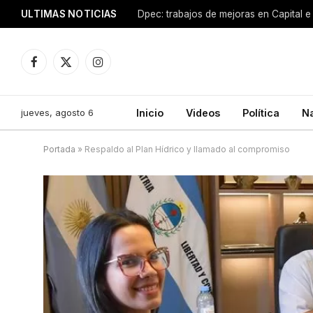
ULTIMAS NOTICIAS
Dpec: trabajos de mejoras en Capital e 
Facebook
X
Instagram
(Twitter)
jueves, agosto 6
Inicio
Videos
Política
N
Portada
»
Respaldo al Plan Hídrico y llamado al compromiso