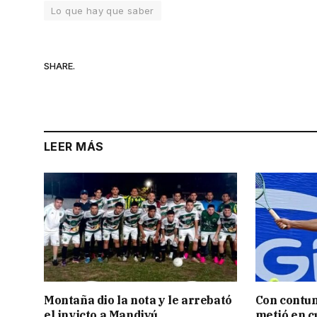
Lo que hay que saber
SHARE.
LEER MÁS
Montaña dio la nota y le arrebató
Con contun
el invicto a Mandiyú
metió en c