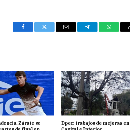
Facebook
Twitter
Email
Telegram
WhatsAp
dencia, Zárate se
Dpec: trabajos de mejoras en
uartos de final en
Capital e Interior