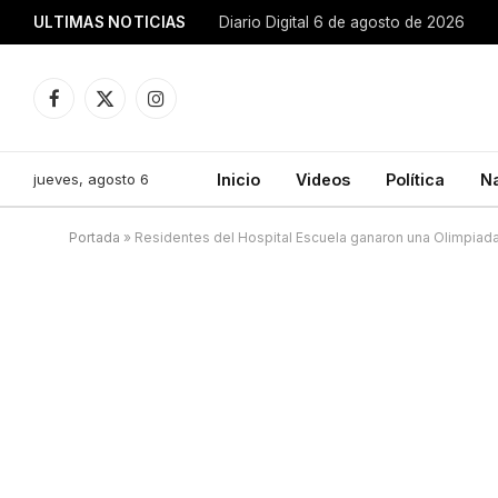
ULTIMAS NOTICIAS
Diario Digital 6 de agosto de 2026
Facebook
X
Instagram
(Twitter)
jueves, agosto 6
Inicio
Videos
Política
N
Portada
»
Residentes del Hospital Escuela ganaron una Olimpiada