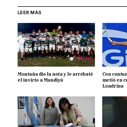
LEER MÁS
Montaña dio la nota y le arrebató
Con contun
el invicto a Mandiyú
metió en c
Londrina