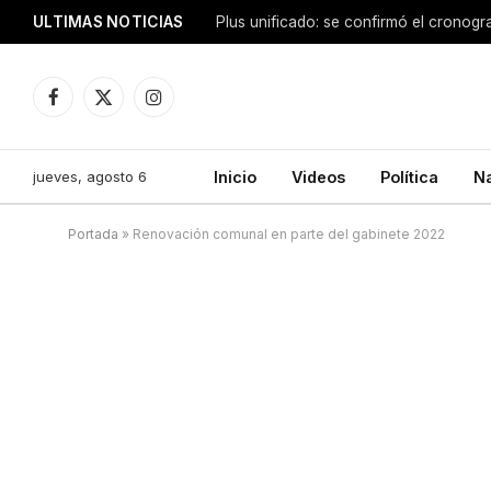
ULTIMAS NOTICIAS
Facebook
X
Instagram
(Twitter)
jueves, agosto 6
Inicio
Videos
Política
N
Portada
»
Renovación comunal en parte del gabinete 2022