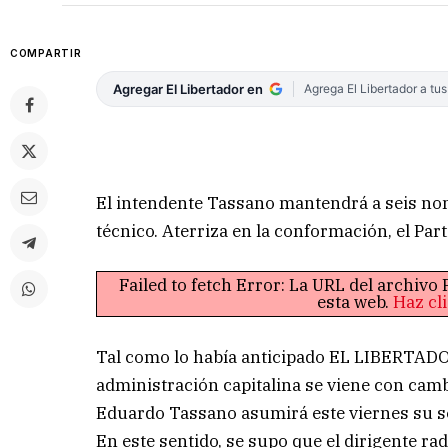
COMPARTIR
Agregar El Libertador en
Agrega El Libertador a tu
El intendente Tassano mantendrá a seis no
técnico. Aterriza en la conformación, el Part
Failed to fetch Error: La URL del archiv
esta web.
Haz cl
Tal como lo había anticipado EL LIBERTADOR
administración capitalina se viene con cambi
Eduardo Tassano asumirá este viernes su se
En este sentido, se supo que el dirigente ra