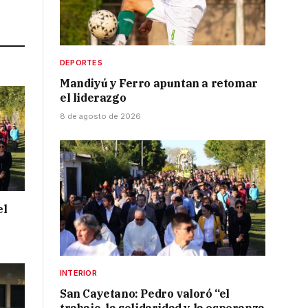
Link
DEPORTES
Mandiyú y Ferro apuntan a retomar
el liderazgo
8 de agosto de 2026
el
INTERIOR
San Cayetano: Pedro valoró “el