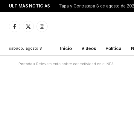
ULTIMAS NOTICIAS
Tapa y Contratapa 8 de agosto de 20
Facebook
X
Instagram
(Twitter)
sábado, agosto 8
Inicio
Videos
Política
N
Portada
»
Relevamiento sobre conectividad en el NEA