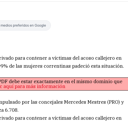
s medios preferidos en Google
ivado para contener a víctimas del acoso callejero en
99% de las mujeres correntinas padeció esta situación.
o PDF debe estar exactamente en el mismo dominio que
ic aquí para más información
mpulsado por las concejales Mercedes Mestres (PRO) y
a 6.708.
ivado para contener a víctimas del acoso callejero en