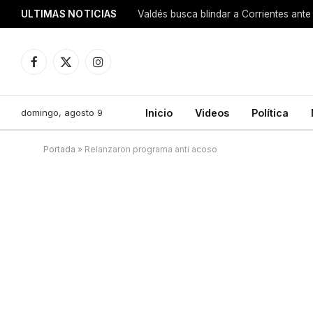
ULTIMAS NOTICIAS
Valdés busca blindar a Corrientes ante 
Facebook
X
Instagram
(Twitter)
domingo, agosto 9
Inicio
Videos
Política
Portada
»
Relanzaron programa anti acoso