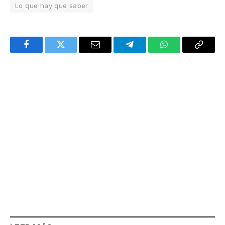
Lo que hay que saber
Facebook
Twitter
Email
Telegram
WhatsApp
Copy
Link