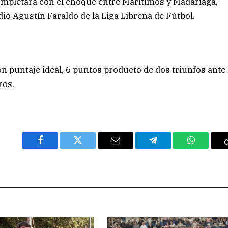
ompletará con el choque entre Marítimos y Madariaga,
adio Agustín Faraldo de la Liga Libreña de Fútbol.
on puntaje ideal, 6 puntos producto de dos triunfos ante
ros.
Facebook
Twitter
Email
Telegram
WhatsAp