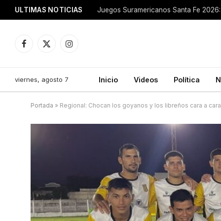
ULTIMAS NOTICIAS
Juegos Suramericanos Santa Fe 2026: 
Facebook
X
Instagram
(Twitter)
viernes, agosto 7
Inicio
Videos
Política
N
Portada
»
Regional: Chocan los goyanos y los libreños cara a cara