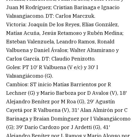
Juan M Rodríguez; Cristian Barinaga e Ignacio
Valsangiacomo. DT: Carlos Marczuk.
Victoria: Joaquín De los Reyes, Elías González,
Matías Acuña, Jesús Retamoso y Rubén Medina;
Esteban Valenzuela, Leandro Ramos, Ronald
Valbuena y Daniel Ávalos; Walter Altamirano y
Carlos García. DT: Claudio Penizotto.
Goles: PT 10′ R Valbuena (V e/c) y 30′ I
Valsangiácomo (G).
Cambios: ST inicio Matías Barrientos por R
Lechner (G) y Mario Barboza por D Avalos (V), 18′
Alejandro Benítez por M Roa (G), 29′ Agustín
Cayetá por R Valbuena (V), 31′ Alan Almirón por C
Barinaga y Braian Domínguez por I Valsangiácomo
(G); 39′ Darío Cardozo por J Ardetti (G), 41′
Alejandro Benítez por L Ramos y Mario Alonso por