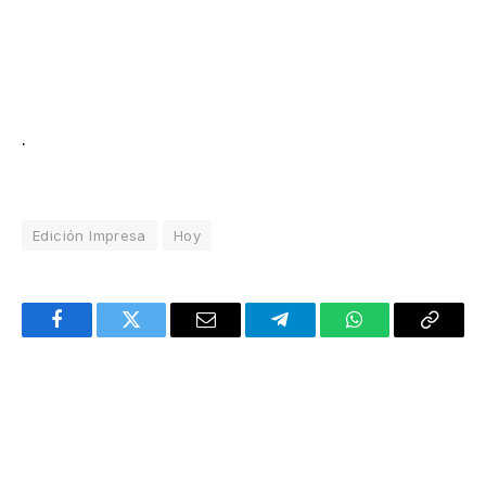
.
Edición Impresa
Hoy
Facebook
Twitter
Email
Telegram
WhatsApp
Copy
Link