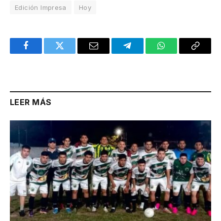
Edición Impresa
Hoy
Facebook
Twitter
Email
Telegram
WhatsApp
Copy
Link
LEER MÁS