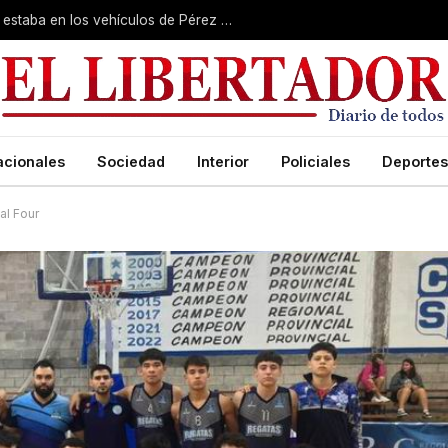
Un perito confirmó que el olor de Loan estaba en los vehículos de Pérez y Caillava
acionales
Sociedad
Interior
Policiales
Deportes
al Four