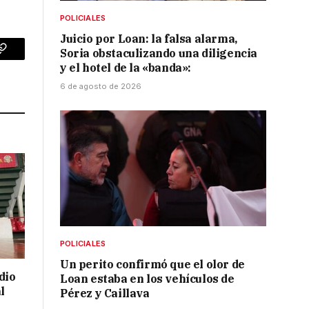
POLICIALES
Juicio por Loan: la falsa alarma,
Soria obstaculizando una diligencia
p
Copy
y el hotel de la «banda»:
Link
6 de agosto de 2026
POLICIALES
Un perito confirmó que el olor de
dio
Loan estaba en los vehículos de
l
Pérez y Caillava