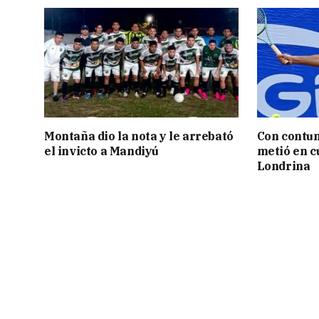
Montaña dio la nota y le arrebató
Con contun
el invicto a Mandiyú
metió en c
Londrina