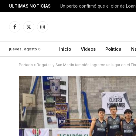
ULTIMAS NOTICIAS
Facebook
X
Instagram
(Twitter)
jueves, agosto 6
Inicio
Videos
Política
N
Portada
»
Regatas y San Martín también lograron un lugar en el Fin