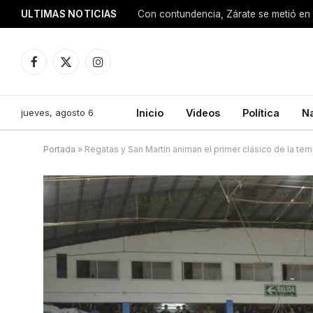
ULTIMAS NOTICIAS
Con contundencia, Zárate se metió en 
Facebook
X
Instagram
(Twitter)
jueves, agosto 6
Inicio
Videos
Política
N
Portada
»
Regatas y San Martín animan el primer clásico de la te