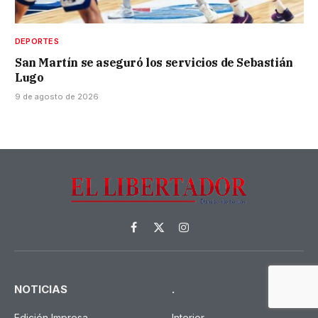
DEPORTES
San Martín se aseguró los servicios de Sebastián
Lugo
9 de agosto de 2026
Facebook
X
Instagram
(Twitter)
NOTICIAS
.
Edición Impresa
Interior