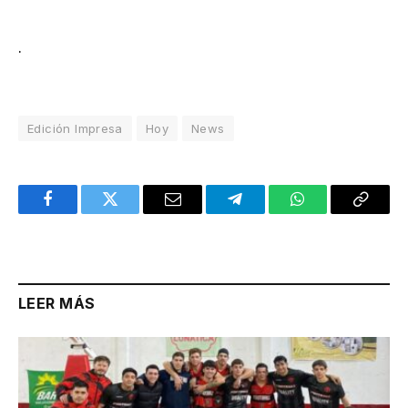
.
Edición Impresa
Hoy
News
Facebook
Twitter
Email
Telegram
WhatsApp
Copy
Link
LEER MÁS