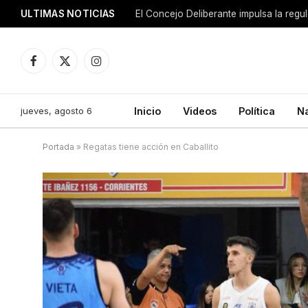
ULTIMAS NOTICIAS
El Concejo Deliberante impulsa la regu
Facebook
X
Instagram
(Twitter)
jueves, agosto 6
Inicio
Videos
Política
N
Portada
»
Regatas tiene acción en Caballito