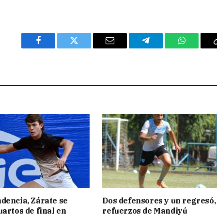
Facebook
Twitter
Email
Telegram
WhatsAp
dencia, Zárate se
Dos defensores y un regresó,
uartos de final en
refuerzos de Mandiyú