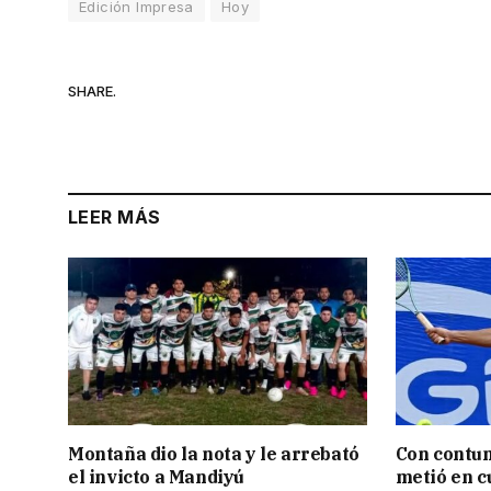
Edición Impresa
Hoy
SHARE.
LEER MÁS
Montaña dio la nota y le arrebató
Con contun
el invicto a Mandiyú
metió en c