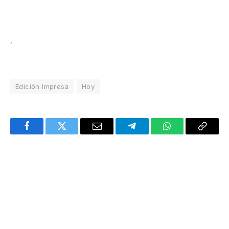
.
Edición Impresa
Hoy
Facebook
Twitter
Email
Telegram
WhatsApp
Copy
Link