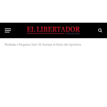
Portada
»
Regatas Sub-16 festeja el título del Apertura