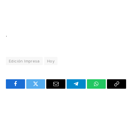
.
Edición Impresa
Hoy
Facebook
Twitter
Email
Telegram
WhatsApp
Copy
Link