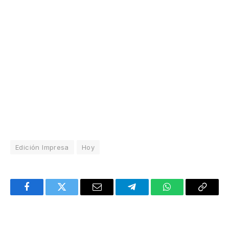
Edición Impresa
Hoy
Facebook
Twitter
Email
Telegram
WhatsApp
Copy
Link