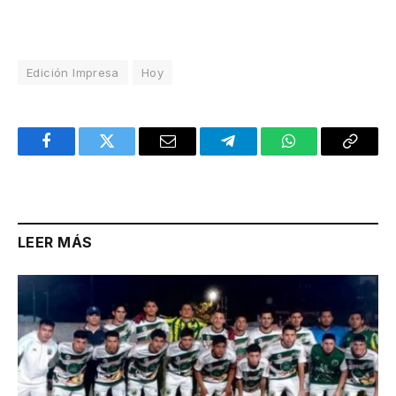
Edición Impresa
Hoy
Facebook
Twitter
Email
Telegram
WhatsApp
Copy
Link
LEER MÁS