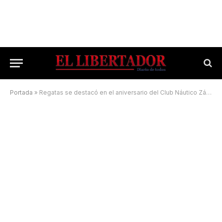
Portada
»
Regatas se destacó en el aniversario del Club Náutico Zárate