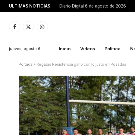
ULTIMAS NOTICIAS
Diario Digital 6 de agosto de 2026
Facebook
X
Instagram
(Twitter)
jueves, agosto 6
Inicio
Videos
Política
N
Portada
»
Regatas Resistencia ganó con lo justo en Posadas