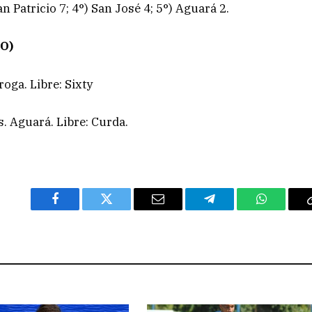
n Patricio 7; 4°) San José 4; 5°) Aguará 2.
IO)
oga. Libre: Sixty
s. Aguará. Libre: Curda.
Facebook
Twitter
Email
Telegram
WhatsAp