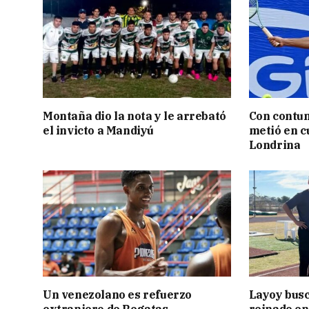
Montaña dio la nota y le arrebató
Con contun
el invicto a Mandiyú
metió en c
Londrina
Un venezolano es refuerzo
Layoy busc
extranjero de Regatas
reinado e