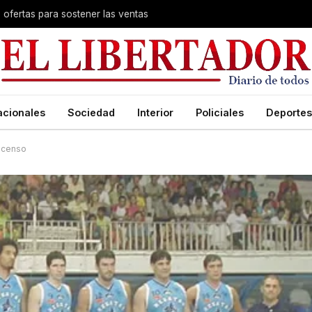
s ofertas para sostener las ventas
acionales
Sociedad
Interior
Policiales
Deportes
ascenso