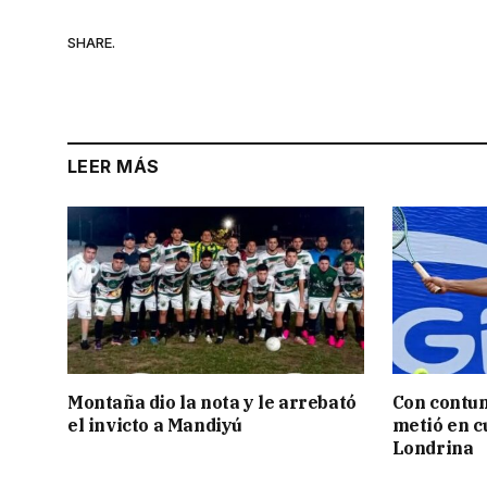
SHARE.
LEER MÁS
Montaña dio la nota y le arrebató
Con contun
el invicto a Mandiyú
metió en c
Londrina