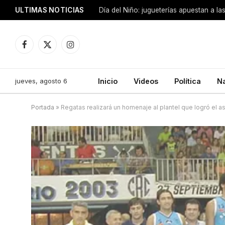
ULTIMAS NOTICIAS
Día del Niño: jugueterías apuestan a la
Facebook
X
Instagram
(Twitter)
jueves, agosto 6
Inicio
Videos
Política
N
Portada
»
Regatas realizará un homenaje al plantel que logró el 