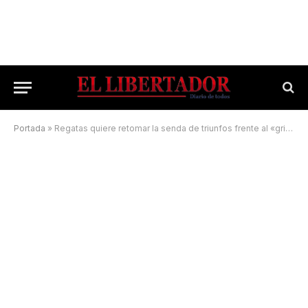
Portada
»
Regatas quiere retomar la senda de triunfos frente al «griego» cordobés