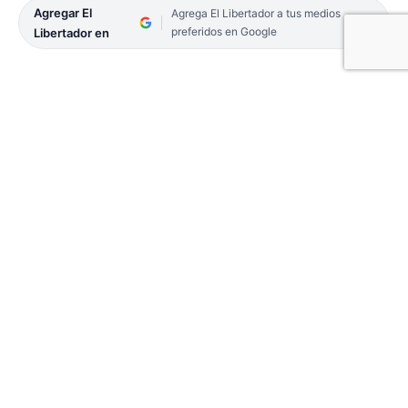
Agregar El
Agrega El Libertador a tus medios
preferidos en Google
Libertador en
Colón hará su presentación este domingo, será
anfitrión de Acción de Sáenz Peña a partir de las
20, en el inicio para ambos clubes de la Liga
Federal de Básquet.
El «violeta» capitalino se encuentra de
pretemporada desde el miércoles 5, y ya piensa en
su debut en la temporada 2022 de la Liga Federal.
La presentación será este domingo, en su estadio