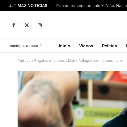
ULTIMAS NOTICIAS
Plan de prevención ante El Niño: Nació
Facebook
X
Instagram
(Twitter)
domingo, agosto 9
Inicio
Videos
Política
Portada
»
Regatas oficializó a Martín Villagrán como entrenador