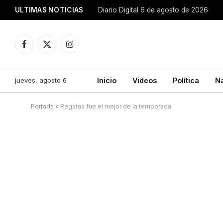
ULTIMAS NOTICIAS
Diario Digital 6 de agosto de 2026
Facebook
X
Instagram
(Twitter)
jueves, agosto 6
Inicio
Videos
Política
N
Portada
»
Regatas fue el mejor de la temporada