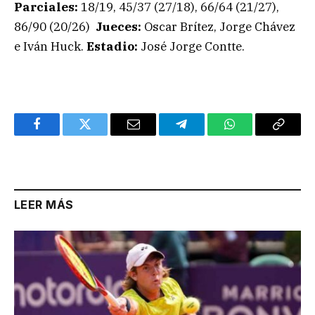
Parciales:
18/19, 45/37 (27/18), 66/64 (21/27),
86/90 (20/26)
Jueces:
Oscar Brítez, Jorge Chávez
e Iván Huck.
Estadio:
José Jorge Contte.
Facebook
Twitter
Email
Telegram
WhatsApp
Copy
Link
LEER MÁS