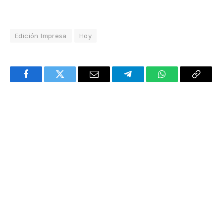
Edición Impresa
Hoy
Facebook
Twitter
Email
Telegram
WhatsApp
Copy
Link