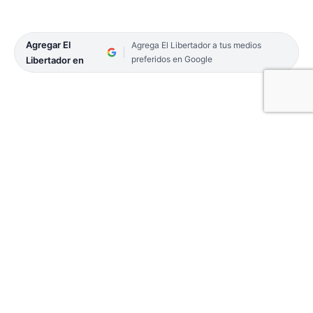
Agregar El
Agrega El Libertador a tus medios
preferidos en Google
Libertador en
Quedó conformada la lista de ciclistas que
representarán a la selección argentina en los
Juegos Panamericanos de Santiago de Chile 2023
del viernes 20 al 5 de noviembre.
En la ruta, Omar Contreras será el entrenador,
mientras que en la pista, será Walter Pérez el