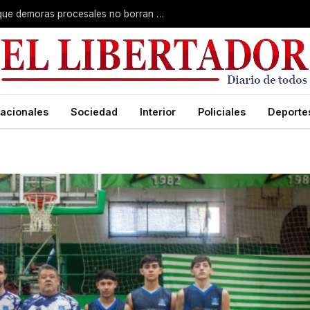
Superior Tribunal de Justicia: deciden que demoras procesales no borran delitos graves
acionales
Sociedad
Interior
Policiales
Deporte