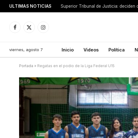
ULTIMAS NOTICIAS
Facebook
X
Instagram
(Twitter)
viernes, agosto 7
Inicio
Videos
Política
N
Portada
»
Regatas en el podio de la Liga Federal U15