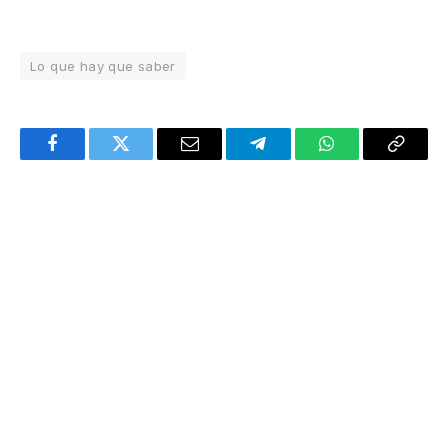
Lo que hay que saber
Facebook
Twitter
Email
Telegram
WhatsApp
Copy
Link