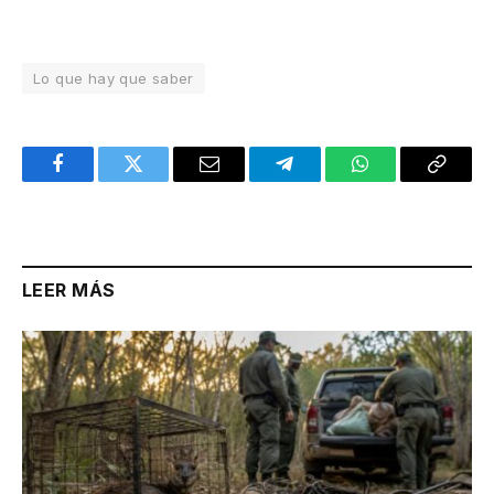
Lo que hay que saber
Facebook
Twitter
Email
Telegram
WhatsApp
Copy
Link
LEER MÁS