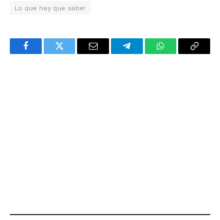
Lo que hay que saber
Facebook
Twitter
Email
Telegram
WhatsApp
Copy
Link