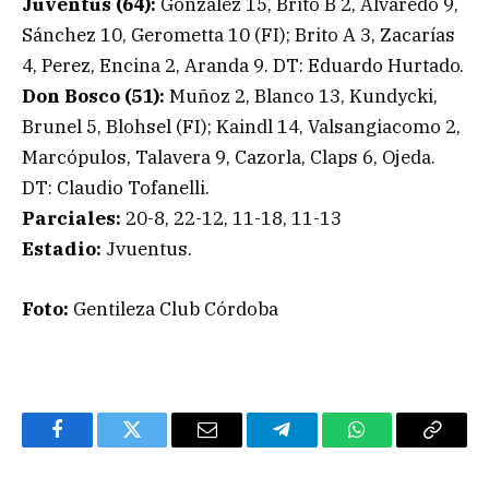
Juventus (64):
González 15, Brito B 2, Alvaredo 9,
Sánchez 10, Gerometta 10 (FI); Brito A 3, Zacarías
4, Perez, Encina 2, Aranda 9. DT: Eduardo Hurtado.
Don Bosco (51):
Muñoz 2, Blanco 13, Kundycki,
Brunel 5, Blohsel (FI); Kaindl 14, Valsangiacomo 2,
Marcópulos, Talavera 9, Cazorla, Claps 6, Ojeda.
DT: Claudio Tofanelli.
Parciales:
20-8, 22-12, 11-18, 11-13
Estadio:
Jvuentus.
Foto:
Gentileza Club Córdoba
Facebook
Twitter
Email
Telegram
WhatsApp
Copy
Link