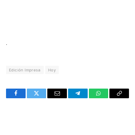
.
Edición Impresa
Hoy
Facebook
Twitter
Email
Telegram
WhatsApp
Copy
Link