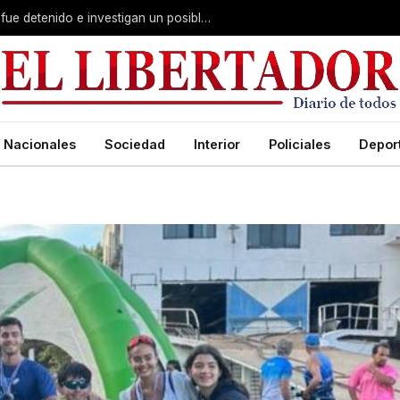
Giro escalofriante en Alvear: un menor fue detenido e investigan un posible crimen
Nacionales
Sociedad
Interior
Policiales
Depor