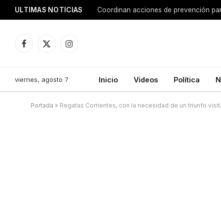
ULTIMAS NOTICIAS
Coordinan acciones de prevención para
Facebook
X
Instagram
(Twitter)
viernes, agosto 7
Inicio
Videos
Política
N
Portada
»
Regatas Corrientes, con la necesidad de un triunfo visit