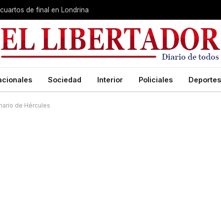
cuartos de final en Londrina
acionales
Sociedad
Interior
Policiales
Deportes
nario de Hércules