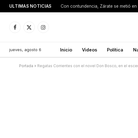
ULTIMAS NOTICIAS
Con contundencia, Zárate se metió en 
Facebook
X
Instagram
(Twitter)
jueves, agosto 6
Inicio
Videos
Política
N
Portada
»
Regatas Corrientes con el novel Don Bosco, en el esce