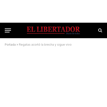
Portada
»
Regatas acortó la brecha y sigue vivo