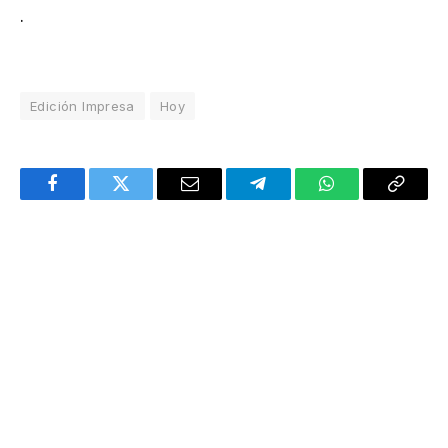
.
Edición Impresa
Hoy
Facebook
Twitter
Email
Telegram
WhatsApp
Copy
Link