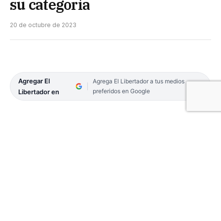
su categoría
20 de octubre de 2023
Agregar El
Agrega El Libertador a tus medios
preferidos en Google
Libertador en
El último fin de semana Corrientes cobijó un
evento futbolístico -masculino y femenino-
reservado para Abogados, Escribanos y