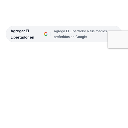
Agregar El
Agrega El Libertador a tus medios
preferidos en Google
Libertador en
En la tarde de ayer, policías de la ciudad de
Corrientes, recuperaron una moto robada. El
conductor logró huir.
Los uniformados de la Comisaría 12, que