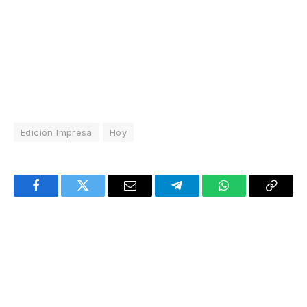
Edición Impresa
Hoy
Facebook
Twitter
Email
Telegram
WhatsApp
Copy
Link