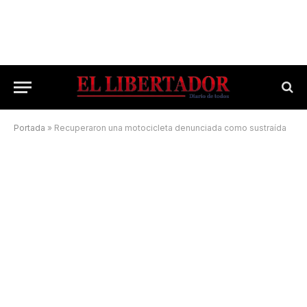
Portada
»
Recuperaron una motocicleta denunciada como sustraída