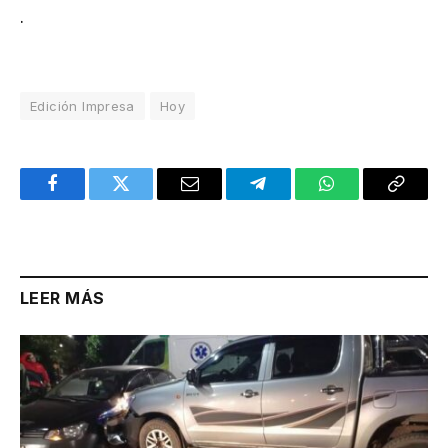
.
Edición Impresa
Hoy
Facebook
Twitter
Email
Telegram
WhatsApp
Copy
Link
LEER MÁS