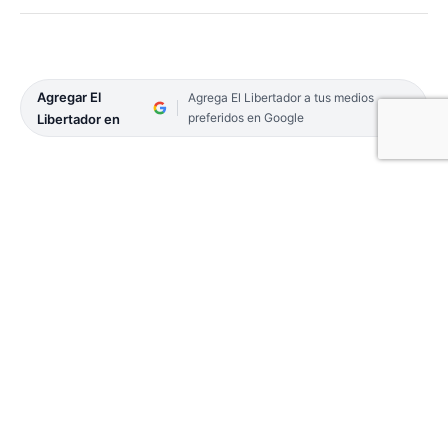
Agregar El
Agrega El Libertador a tus medios
preferidos en Google
Libertador en
Crecieron en el último tiempo los casos de
conducción peligrosa en Corrientes, lo que, casi a
menudo, termina con personas demoradas y
vehículos retirados de la vía pública. En ese
sentido, desde la Policía de Corrientes informan