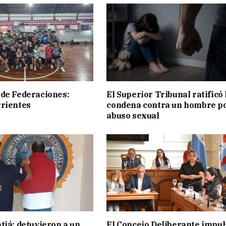
de Federaciones:
El Superior Tribunal ratificó 
rientes
condena contra un hombre p
abuso sexual
tiá: detuvieron a un
El Concejo Deliberante impul