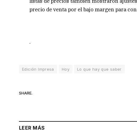
listas de precios también mostraron ajustes
precio de venta por el bajo margen para co
.
Edición Impresa
Hoy
Lo que hay que saber
SHARE.
LEER MÁS