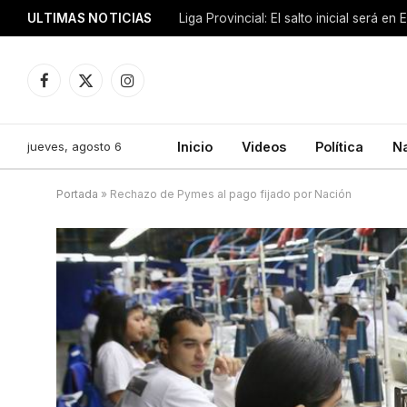
ULTIMAS NOTICIAS
Liga Provincial: El salto inicial será en
Facebook
X
Instagram
(Twitter)
jueves, agosto 6
Inicio
Videos
Política
N
Portada
»
Rechazo de Pymes al pago fijado por Nación