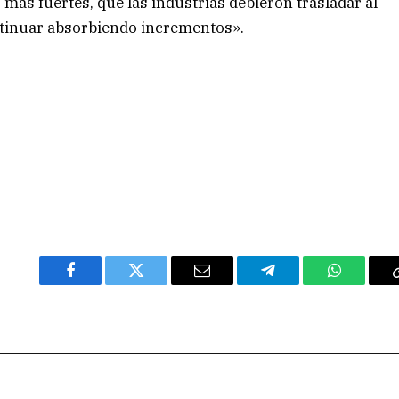
 más fuertes, que las industrias debieron trasladar al
ntinuar absorbiendo incrementos».
Facebook
Twitter
Email
Telegram
WhatsAp