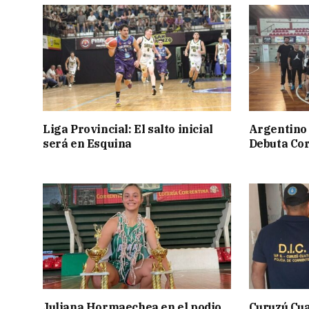
Liga Provincial: El salto inicial
Argentino 
será en Esquina
Debuta Cor
Juliana Hormaechea en el podio
Curuzú Cua