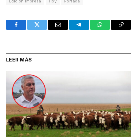
Edición Impresa
Hoy
Portada
Facebook
Twitter
Email
Telegram
WhatsApp
Copy
Link
LEER MÁS