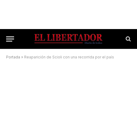
Portada
»
Reaparición de Scioli con una recorrida por el país