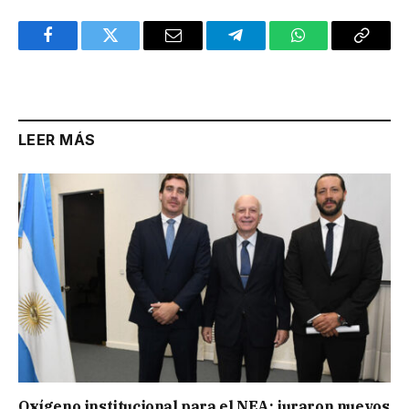
Facebook
Twitter
Email
Telegram
WhatsApp
Copy
Link
LEER MÁS
Oxígeno institucional para el NEA: juraron nuevos