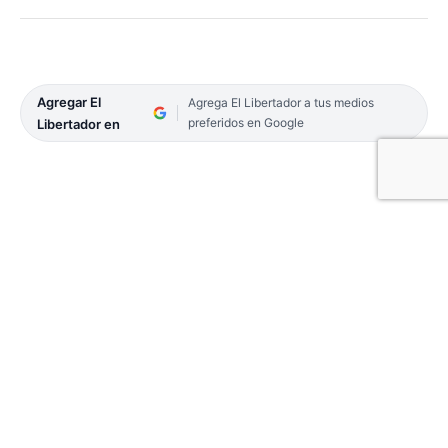
Agregar El
Agrega El Libertador a tus medios
preferidos en Google
Libertador en
El Congreso Mundial Brangus Argentina 2023
cerró con una multitudinaria venta de
reproductores, que convocó a criadores de
distintas partes de mundo, atraídos por la genética
de la raza que participó de la exposición en la